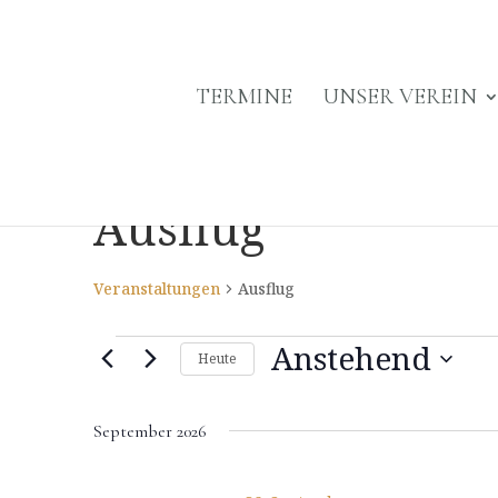
TERMINE
UNSER VEREIN
Ausflug
Veranstaltungen
Ausflug
Veranstaltungen
Anstehend
Heute
Datum
September 2026
wählen.